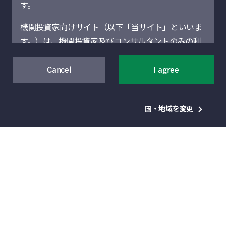
す。
ロバート・E・サイクス、CFA
シニア・ポートフォリオ・マネージャー
機関投資家向けサイト（以下「当サイト」といいま
米国アセット・アロケーション・ヘッド
す。）は、機関投資家及びコンサルタントのみの利
マルチアセット・ソリューションズ・チーム
用を想定しています。機関投資家に該当しない場合
には、当サイトにアクセスしないでください。当サ
Cancel
I agree
イトに記載された運用商品・サービスの販売・購入
が許可されていない法域の機関投資家は、当サイト
国・地域を変更
による情報提供の対象者ではありません。
当サイト（および当サイトを通じて提供するサービ
スを含む）は、Manulife Financial Corporation（以
下「マニュライフ」といいます。）の事業部門であ
るManulife Investment Management（旧Manulife
地政学的緊張の高まりと政策の不確実性によ
Asset Management）の機関投資家向けグローバル
り、市場は頻繁にボラティリティに見舞われる
資産運用部門によって運営されています。地域別セ
状況となっています。このような状況では、投
クションは、それぞれのセクションに表示されてい
資家は分散投資を図り、機動的に機会を模索す