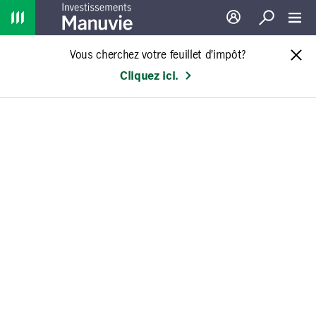
Home
Ouverture de sessio
Recherche
Toggl
Vous cherchez votre feuillet d’impôt?
Cliquez ici.