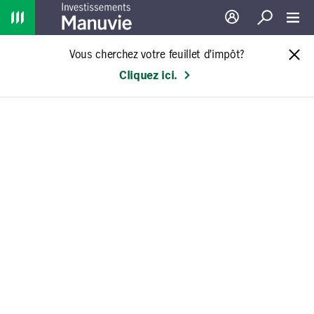
Home
Ouverture de sessio
Recherche
Toggl
Vous cherchez votre feuillet d’impôt?
Cliquez ici.