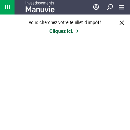
Home
Ouverture de sessio
Recherche
Toggl
Vous cherchez votre feuillet d’impôt?
Cliquez ici.