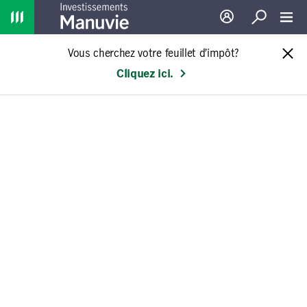
Home
Ouverture de sessio
Recherche
Toggl
Vous cherchez votre feuillet d’impôt?
Cliquez ici.