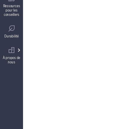
Contrats de fonds distincts
Ressources
pour les
conseillers
Réglementation
Comptes à intérêt garanti (CIG)
Durabilité
Votre équipe commerciale
Rentes
À propos de
nous