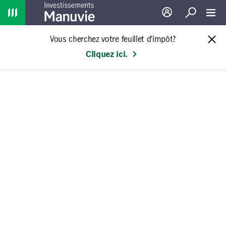
Home
Ouverture de sessio
Recherche
Toggl
Vous cherchez votre feuillet d’impôt?
Cliquez ici.