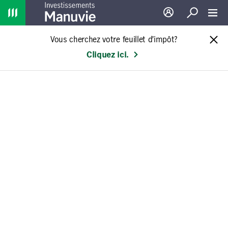
Home
Ouverture de sessio
Recherche
Toggl
Vous cherchez votre feuillet d’impôt?
Cliquez ici.