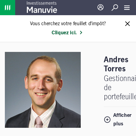
Home
Ouverture de sessio
Recherche
Toggl
Vous cherchez votre feuillet d’impôt?
Cliquez ici.
Andres
Torres
Gestionnai
de
portefeuill
Afficher
plus