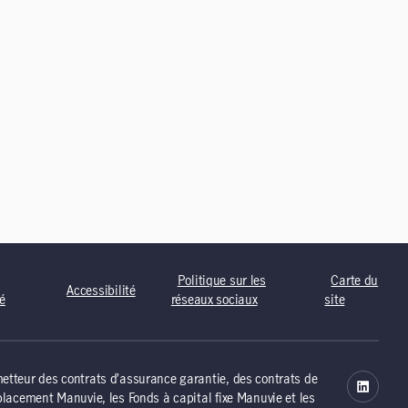
Politique sur les
Carte du
Accessibilité
té
réseaux sociaux
site
tteur des contrats d’assurance garantie, des contrats de
lacement Manuvie, les Fonds à capital fixe Manuvie et les