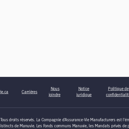
Nous
Notice
Politique de
ie.ca
Carrières
joindre
juridique
confidentiali
us droits réservés. La Compagnie d’Assurance-Vie Manufacturers est l’éme
distincts de Manuvie. Les Fonds communs Manuvie, les Mandats privés de p