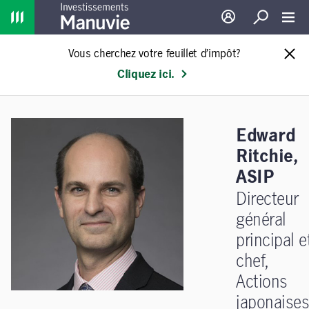
Home
Ouverture de sessio
Recherche
Toggl
Vous cherchez votre feuillet d’impôt?
Cliquez ici.
Edward
Ritchie,
ASIP
Directeur
général
principal e
chef,
Actions
japonaises