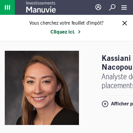
Home
Ouverture de sessio
Recherche
Toggl
Vous cherchez votre feuillet d’impôt?
Cliquez ici.
Kassiani
Nacopou
Analyste d
placement
Afficher p