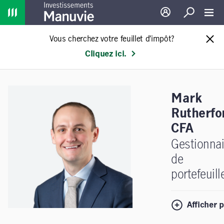
Home
Ouverture de sessio
Recherche
Toggl
Vous cherchez votre feuillet d’impôt?
Cliquez ici.
Mark
Rutherfo
CFA
Gestionnai
de
portefeuill
Afficher p