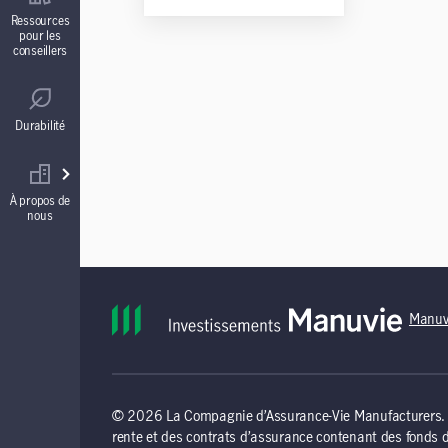
Contrats de fonds distincts
Ressources
pour les
conseillers
Réglementation
Comptes à intérêt garanti (CIG)
Durabilité
Votre équipe commerciale
Rentes
À propos de
nous
Manuv
© 2026 La Compagnie d’Assurance-Vie Manufacturers. To
rente et des contrats d’assurance contenant des fonds 