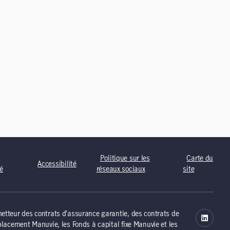
Politique sur les
Carte du
Accessibilité
té
réseaux sociaux
site
tteur des contrats d’assurance garantie, des contrats de
lacement Manuvie, les Fonds à capital fixe Manuvie et les