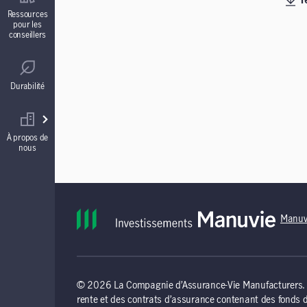
T
Contrats de fonds distincts
Ressources
pour les
conseillers
Réglementation
Comptes à intérêt garanti (CIG)
Durabilité
Votre équipe commerciale
Rentes
À propos de
nous
Manuv
© 2026 La Compagnie d’Assurance-Vie Manufacturers. To
rente et des contrats d’assurance contenant des fonds 