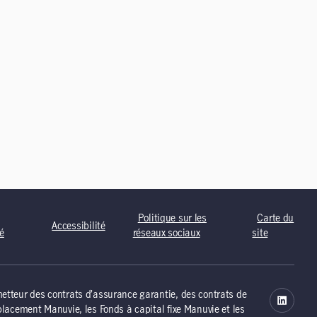
Politique sur les
Carte du
Accessibilité
té
réseaux sociaux
site
tteur des contrats d’assurance garantie, des contrats de
lacement Manuvie, les Fonds à capital fixe Manuvie et les