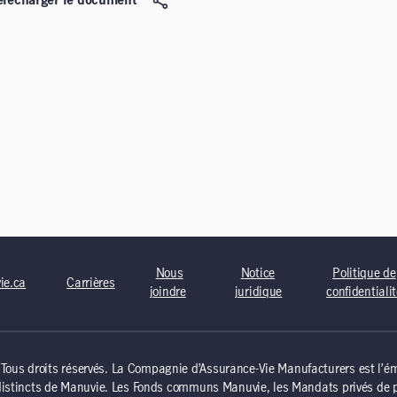
élécharger le document
Nous
Notice
Politique de
ie.ca
Carrières
joindre
juridique
confidentiali
us droits réservés. La Compagnie d’Assurance-Vie Manufacturers est l’éme
distincts de Manuvie. Les Fonds communs Manuvie, les Mandats privés de p