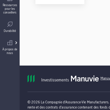
Contrats de fonds distincts
Ressources
pour les
conseillers
Réglementation
Comptes à intérêt garanti (CIG)
Durabilité
Votre équipe commerciale
Rentes
À propos de
nous
Manuv
© 2026 La Compagnie d’Assurance-Vie Manufacturers. To
rente et des contrats d’assurance contenant des fonds 