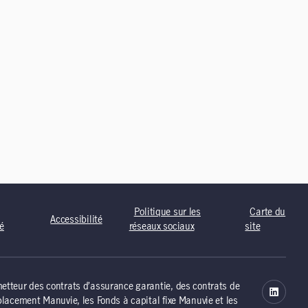
Politique sur les
Carte du
Accessibilité
té
réseaux sociaux
site
tteur des contrats d’assurance garantie, des contrats de
lacement Manuvie, les Fonds à capital fixe Manuvie et les