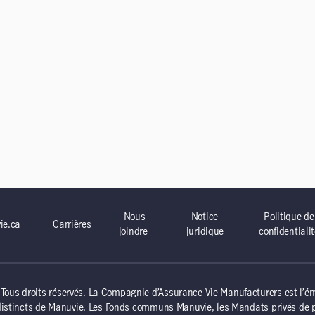
Nous
Notice
Politique de
ie.ca
Carrières
joindre
juridique
confidentiali
us droits réservés. La Compagnie d’Assurance-Vie Manufacturers est l’éme
distincts de Manuvie. Les Fonds communs Manuvie, les Mandats privés de p