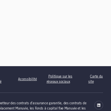
Politique sur les
Carte du
Accessibilité
té
réseaux sociaux
site
tteur des contrats d’assurance garantie, des contrats de
lacement Manuvie, les Fonds à capital fixe Manuvie et les