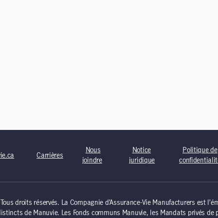
Nous
Notice
Politique de
ie.ca
Carrières
joindre
juridique
confidentiali
us droits réservés. La Compagnie d’Assurance-Vie Manufacturers est l’éme
distincts de Manuvie. Les Fonds communs Manuvie, les Mandats privés de p