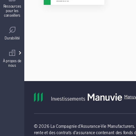
Contrats de fonds distincts
Ressources
pour les
conseillers
Réglementation
Comptes à intérêt garanti (CIG)
Durabilité
Votre équipe commerciale
Rentes
À propos de
nous
Manuv
© 2026 La Compagnie d’Assurance-Vie Manufacturers. To
rente et des contrats d’assurance contenant des fonds 