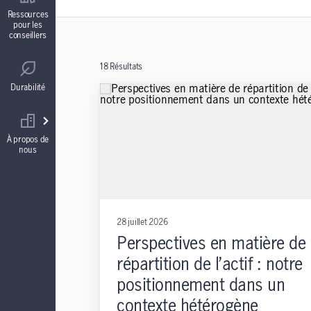
Contrats de fonds distincts
Ressources
pour les
conseillers
Réglementation
Comptes à intérêt garanti (CIG)
18
Résultats
Durabilité
Votre équipe commerciale
Rentes
À propos de
nous
28 juillet 2026
Perspectives en matière de
répartition de l’actif : notre
positionnement dans un
contexte hétérogène