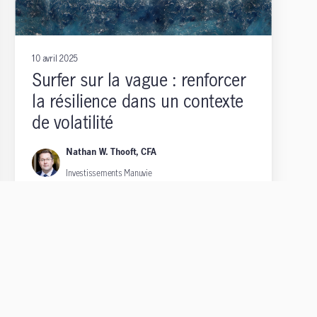
10 avril 2025
Surfer sur la vague : renforcer
la résilience dans un contexte
de volatilité
Nathan W. Thooft, CFA
Investissements Manuvie
La menace d’une escalade des droits de douane
devient rapidement une réalité, provoquant des
fluctuations importantes sur les marchés de
capitaux. Quelle approche les investisseurs doivent-
ils adopter vis-à-vis les marchés? Lire la suite.