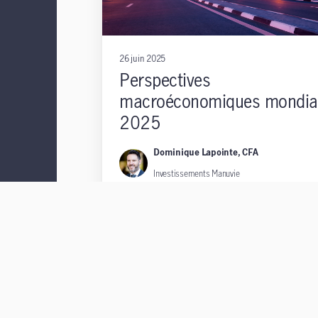
26 juin 2025
Perspectives
macroéconomiques mondia
2025
Dominique Lapointe, CFA
Investissements Manuvie
Hugo Bélanger
Investissements Manuvie
Six mois peuvent faire toute la différence. Des
décisions gouvernementales plus fortes que pr
ont dépassé certaines de nos prévisions du dé
de 2025, mais d'autres n'ont fait qu'être valid
renforcées.