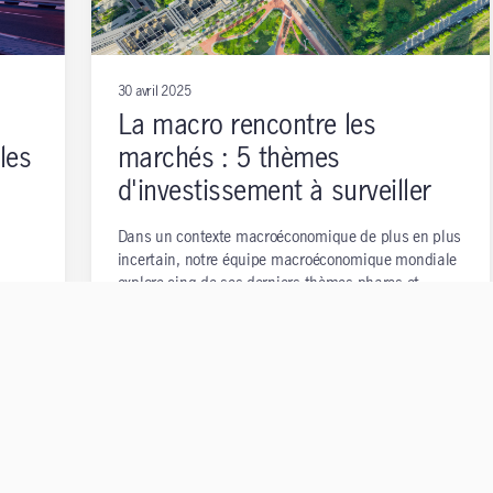
30 avril 2025
La macro rencontre les
les
marchés : 5 thèmes
d'investissement à surveiller
Dans un contexte macroéconomique de plus en plus
incertain, notre équipe macroéconomique mondiale
explore cinq de ses derniers thèmes phares et
certaines implications potentielles pour les
investisseurs multi-actifs.
évu
but
ées et