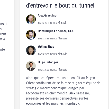
d’entrevoir le bout du tunnel
Alex Grassino
Investissements Manuvie
ons et
os
Dominique Lapointe, CFA
urent
Investissements Manuvie
nt à
Yuting Shao
ante
Investissements Manuvie
Hugo Bélanger
Investissements Manuvie
Alors que les répercussions du conflit au Moyen-
Orient continuent de se faire sentir, notre équipe de
stratégie macroéconomique, dirigée par
l’économiste en chef mondial Alex Grassino,
présente ses dernières perspectives sur les
économies et les marchés mondiaux.