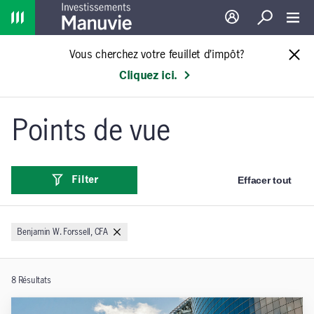
Home
Ouverture de sessio
Recherche
Toggl
Vous cherchez votre feuillet d’impôt?
Cliquez ici.
Points de vue
Effacer tout
Filter
Benjamin W. Forssell, CFA
8
Résultats