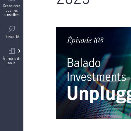
Contrats de fonds distincts
Ressources
pour les
conseillers
Réglementation
Comptes à intérêt garanti (CIG)
Durabilité
Votre équipe commerciale
Rentes
À propos de
nous