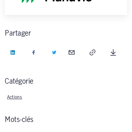
Partager
LinkedIn
Facebook
Twitter
Courriel
Copie
Télécha
Catégorie
Actions
Mots-clés