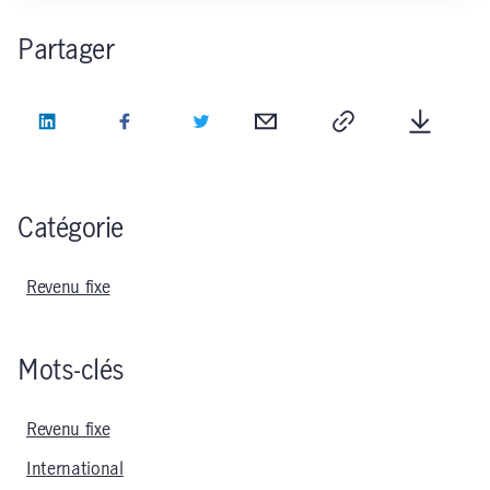
Partager
LinkedIn
Facebook
Twitter
Courriel
Copie
Télécha
Catégorie
Revenu fixe
Mots-clés
Revenu fixe
International