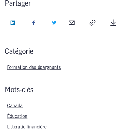
Partager
LinkedIn
Facebook
Twitter
Courriel
Copie
Télécha
Catégorie
Formation des épargnants
Mots-clés
Canada
Éducation
Littératie financière