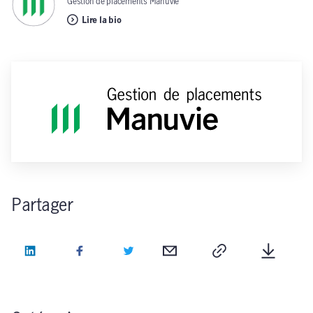
Gestion de placements Manuvie
Lire la bio
Partager
LinkedIn
Facebook
Twitter
Courriel
Copie
Télécha