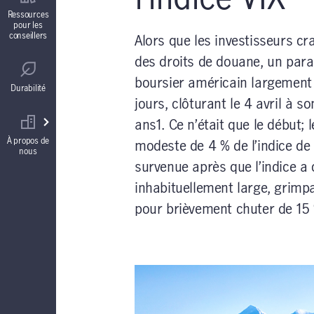
Contrats de fonds distincts
Ressources
pour les
conseillers
Alors que les investisseurs cr
Réglementation
Comptes à intérêt garanti (CIG)
des droits de douane, un para
boursier américain largement
Durabilité
jours, clôturant le 4 avril à s
Votre équipe commerciale
Rentes
ans1. Ce n’était que le début; 
À propos de
modeste de 4 % de l’indice de 
nous
survenue après que l’indice a 
inhabituellement large, grim
pour brièvement chuter de 15 