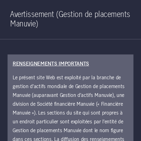
Home
Recherche
Ouverture de 
Open S
Avertissement (Gestion de placements
Manuvie)
RENSEIGNEMENTS IMPORTANTS
20 avril 2023
Le présent site Web est exploité par la branche de
Un verre à moitié
gestion d’actifs mondiale de Gestion de placements
plein : il y a
Manuvie (auparavant Gestion d’actifs Manuvie), une
division de Société financière Manuvie (« Financière
plusieurs années
Manuvie »). Les sections du site qui sont propres à
un endroit particulier sont exploitées par l’entité de
que les obligations
Gestion de placements Manuvie dont le nom figure
dans ces sections. La diffusion des renseignements