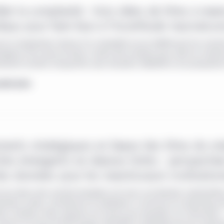
er la complexité : trois idées de titres à reve
aux pour faire face à l’incertitude macroéc
e les changements récents et la complexité accrue redéfinissent les marc
tageons trois pistes de titres à revenu fixe mondiaux pour aider les investi
nement incertain d’aujourd’hui avec discipline, flexibilité et une perspectiv
avoir plus
ents stratégiques en faveur des titres de cr
és émergents en devises fortes : perspectiv
es données pour les investisseurs institution
es de créance des marchés émergents ont connu une évolution substantielle
ernières années, transformant en profondeur la structure et la dynamique 
ires mondiaux. Nous exposons les raisons pour lesquelles ces instrument