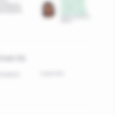
seurs
Chef des initiatives
 portefeuilles,
stratégiques et de
l'innovation, Équipe
ite d’objectifs
Solutions multiactifs
Gestion de placements
Manuvie
trouver des
5 janvier 2026
les écarts de