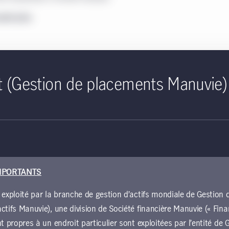
avoir plus
uoi les taux de rendement des obligations
t (Gestion de placements Manuvie)
rnementales ont-ils augmenté partout dans 
ue les marchés ont repris le chemin du risque après l’accès de volatilité s
d’avril, les taux de rendement des obligations du secteur public ont augme
tier. Nous nous penchons sur les raisons qui poussent leurs taux à la haus
nces pour les porteurs de titres à revenue fixe.
avoir plus
MPORTANTS
 exploité par la branche de gestion d’actifs mondiale de Gestio
ctifs Manuvie), une division de Société financière Manuvie (« Fina
nt propres à un endroit particulier sont exploitées par l’entité d