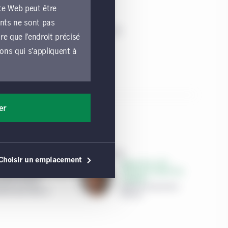
ions sur le
te Web peut être
ents ne sont pas
15 avril 2025
latile, but
e que l’endroit précisé
ions qui s’appliquent à
e lié par les
liquent à toutes les
er
les exploitées par une
e marché
ons générales, vous
érales s’appliquent,
21 mars 2025
és canadiens,
Choisir un emplacement
Roshan Thiru, CFA,
 utilisation du site
torsion prises
Chef, Titres à revenu fixe
canadiens
iales devrait
Gestion de placements
hés des titres à
Manuvie
e ou une sollicitation
commandation de tels