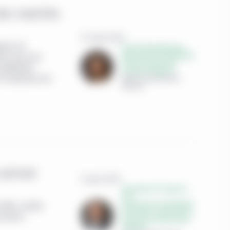
 des marchés
27 août 2025
gents ont
Elina Theodorakopoulou,
Gestionnaire de portefeuille,
Alors que nous
Titres de créance des
rtefeuille,
marchés émergents
Gestion de placements
t l’importance de
Manuvie
 prisme
5 août 2025
Christopher M. Chapman,
CFA,
Gestionnaire de portefeuille
 défis, semble
principal et co-chef, Titres à
ccasions
revenu fixe multisectoriels
mondiaux