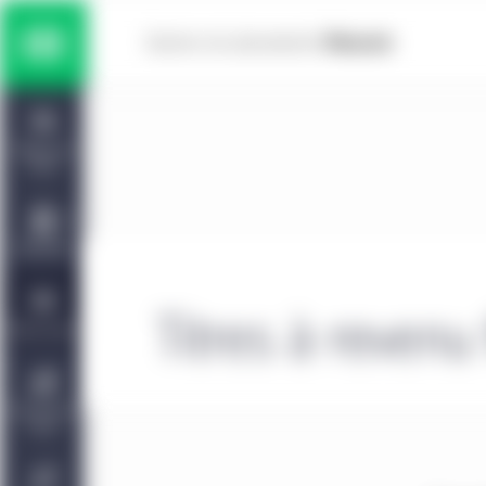
Skip to main content
Solutions multiactifs
Home
Titres à revenu fixe
Tableau de
bord
Actions
Capacités
Marchés privés
Titres à revenu 
Points de vue
Gestion de placements Manuvie | CQS
À propos de
nous