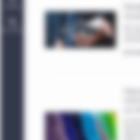
Démêl
Durabilité
mondi
Alors qu
Nous joindre
nous par
l’environ
En s
Argum
march
sur d
Les titr
trente d
obligata