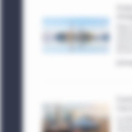
Analy
émer
Malgré l’
impressi
entamons
évoque l
bien fair
En s
Exame
macr
Le conte
mûr pour
attrayan