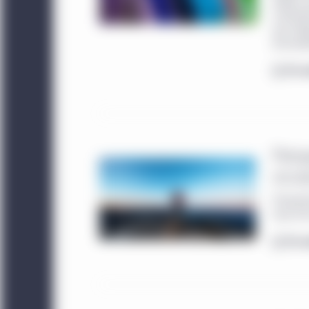
établis 
instituti
que l’obj
de durab
En s
Persp
occas
Perspect
taux et l
En s