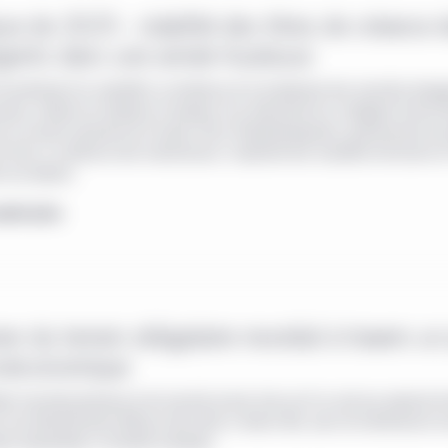
se de 2025 : stabilité des titres de créance
gents dans une année houleuse
incertitude et la volatilité, la résilience et le rendement des marchés émer
onné, mettant en évidence l’ampleur et la diversité de la catégorie d’actif. 
 le second semestre de l’année, Elina Theodorakopoulou, gestionnaire de po
es flux, la confiance des investisseurs, l’euphorie des nouvelles émissions e
e ses devoirs.
avoir plus
n du terrain obligataire mondial à travers un
oéconomique
xte macroéconomique et de marché actuel, bien qu'il ne soit pas exempt de
 une diversification efficace des titres à revenu fixe, avec de nombreuses o
tes disponibles à l'échelle mondiale.