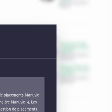
Gestion de placements
Manuvie
4 juin 2025
Emily R. Roland, CIMA,
le monde?
Co-stratège en chef des
placements
Manuvie John Hancock
urvenu au début
Investments
nté dans le
se et les
Matthew D. Miskin, CFA,
Co-stratège en chef des
placements
Manuvie John Hancock
Investments
n de placements Manuvie
ncière Manuvie »). Les
e Gestion de placements