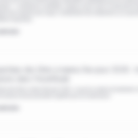
comme une classe d’actifs liquide, diversifiée et adaptable pour les investis
onnels — constituent un véritable « couteau suisse » pour la construction de
ectif soit la gestion des risques, l’amélioration des rendements ou la poursu
ilité à long terme.
avoir plus
ectives des titres à revenu fixe pour 2026 : 
ions dans l’incertitude
ives des titres à revenu fixe pour 2026 : ce que les courbes de rendement, 
es baisses de taux pourraient signifier pour les investisseurs
avoir plus