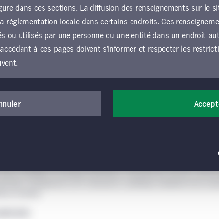
 preuve de patience et être à l'affût des occas
ure dans ces sections. La diffusion des renseignements sur le si
é obligataire
u la réglementation locale dans certains endroits. Ces renseignem
 still offer essential diversification benefits even when interest rates are vo
és ou utilisés par une personne ou une entité dans un endroit autr
anagement is crucial for navigating uncertain markets effectively.
 accédant à ces pages doivent s’informer et respecter les restrict
avoir plus
uvent.
der au présent site Web et l’utiliser, vous devez accepter d’êtr
nérales d’utilisation (les « conditions générales »), qui s’app
nnuler
Accept
e Gestion de placements Manuvie, y compris les sections loca
er l’impact des tensions commerciales sur l
ion de placements Manuvie. Si vous n’acceptez pas ces conditi
ien des titres à revenu fixe
accéder au site Web ou de l’utiliser. Toutes les conditions gén
ion récente du commerce mondial a exercé une forte pression sur les march
ion précise faite par les internautes du présent site Web. Votre
droits de douane récemment imposés par les États-Unis et les mesures de ré
cceptation des présentes conditions générales.
anada remodèlent le paysage économique. L’escalade des tensions commerc
 grandes conséquences sur la croissance, la politique monétaire et les marc
 à titre informatif seulement et ne constitue pas une offre de vent
ixe au Canada.
titres ou de services de placement ou de consultation, ni une re
avoir plus