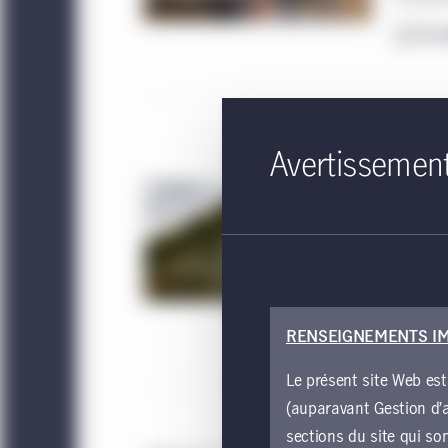
En s
Pourq
Avertissemen
gouve
Depuis q
du mois 
monde en
conséque
En s
RENSEIGNEMENTS I
Le présent site Web est
(auparavant Gestion d’a
sections du site qui so