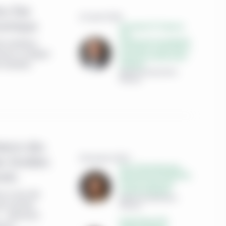
nu fixe
23 avril 2026
onomique
Christopher M. Chapman,
CFA,
Gestionnaire de portefeuille
hés mondiaux,
principal et co-chef, Titres à
sseurs à naviguer
revenu fixe multisectoriels
mondiaux
e mondiale.
Gestion de placements
Manuvie
éance des
28 janvier 2026
es fondées
Elina Theodorakopoulou,
nels
Gestionnaire de portefeuille,
Titres de créance des
marchés émergents
 au cours des
Gestion de placements
des marchés
Manuvie
s — désormais
Emilie Paquet, FSA,