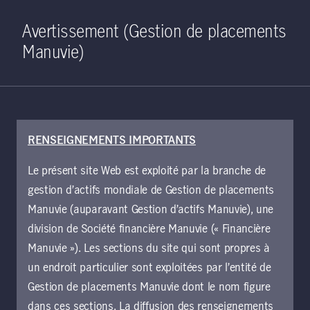
Home
Recherche
Ouverture de 
Open S
Avertissement (Gestion de placements
Manuvie)
RENSEIGNEMENTS IMPORTANTS
18 janvier 2023
Le présent site Web est exploité par la branche de
Des facteurs
gestion d’actifs mondiale de Gestion de placements
techniques
Manuvie (auparavant Gestion d’actifs Manuvie), une
division de Société financière Manuvie (« Financière
défavorables créent
Manuvie »). Les sections du site qui sont propres à
un endroit particulier sont exploitées par l’entité de
une occasion
Gestion de placements Manuvie dont le nom figure
dans ces sections. La diffusion des renseignements