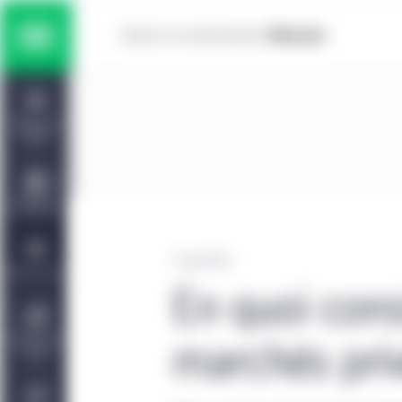
Skip to main content
Solutions multiactifs
Home
Titres à revenu fixe
Tableau de
bord
Actions
Capacités
Marchés privés
11 août 2022
Points de vue
En quoi cons
Gestion de placements Manuvie | CQS
À propos de
marchés pri
nous