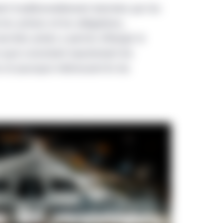
ent traditionnellement dominés par les
es actions et les obligations,
archés privés a permis d’élargir le
 quoi consistent exactement les
et pourquoi intéressent-ils les