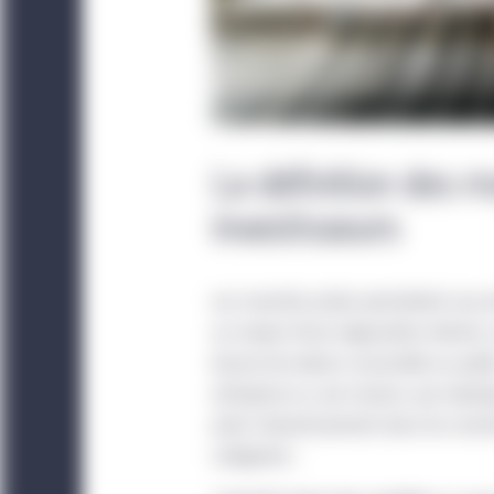
La définition des m
investisseurs
Les marchés privés permettent aux a
au moyen d’une négociation directe,
bourse de valeurs accessible au publ
entreprise ou une maison, par exempl
privé. L’investissement dans les marc
catégories :