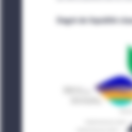
titres ou services, qui 
faite voulant que les ti
possible d’accéder par 
Degré de liquidité cla
que la transmission de
placement et ne peut ê
invitation ou une incita
Le site Web est exploit
est indiquée ailleurs. L
par l’entité juridique 
Le présent site est dest
pas un investisseur ins
pas destinés aux investi
n’est pas autorisé.
Americas Offshore :
Le
l’utilisation qui en est 