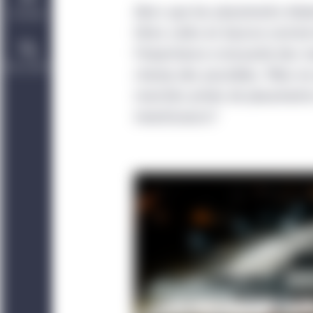
Alors que les placements étai
Durabilité
titres cotés en bourse comme l
l’importance croissante des m
Nous joindre
champ des possibles. Mais en
marchés privés de placements 
investisseurs?