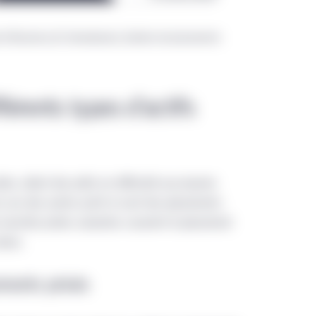
nts, et aux investisseurs institutionnels.
ol of Business (A. Damodaran), Gestion de placements
lande
nis sur les fonds UCITS émis en Irlande par Manuvie (les « Fond
ife Investment Management I PLC, qui est une société parapluie 
férents types d’actifs
 est répartie entre ses compartiments, ou de Manulife Investmen
 à compartiments dont la responsabilité est répartie entre ses 
timents a été autorisée en Irlande en tant que Fonds UCITS et c
blique dans certains pays de l’Espace économique européen (« EEE
és, allant des prêts en difficulté aux œuvres
lement autorisé à la vente publique dans un autre territoire ou ne
es uns des autres qu’ils le sont des placements
’aux termes des règles applicables aux placements privés. Le ges
e marchés privés suivantes couvrent le placement
 Fonds est Manulife Investment Management (Ireland) Limited et
biens.
Distributors LLC distribue certains des Fonds dans cette régio
des citoyens ou résidents américains. Toute décision de placemen
ments privés
men des modalités du prospectus, y compris du supplément corr