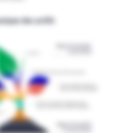
peuvent faire l’objet d’un renvoi sur ou par le présent site Web. Au
tres, produits ou services dont il est question dans le présent sit
l’entremise de celui-ci conviennent à un investisseur en particulie
ssique des actifs
 renseignements par l’entremise du présent site Web ne constitue
tre considérée comme tel. Le présent site Web ne doit pas être
tion à s’engager dans des activités d’investissement dans quelque 
é par Gestion de placements Manuvie, sauf dans la mesure où une 
es sections du présent site Web qui sont propres à un endroit part
de Gestion de placements Manuvie dont le nom figure dans ces sec
iné à l’usage exclusif des investisseurs institutionnels et des con
titutionnel ne peut accéder au présent site Web. Les renseigneme
sseurs institutionnels d’un territoire où la distribution ou l’ach
 présent site est destiné aux intermédiaires, qui sont pleinemen
faite et doivent respecter l’ensemble des lois locales de leur territo