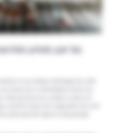
archés privés par les
cheteurs et aux vendeurs d’échanger des actifs
 sans passer par un intermédiaire comme une
ic. Toute personne qui a acheté ou vendu une
e, connaît les bases de la négociation d’un actif
hés privés peut être réparti en deux grandes