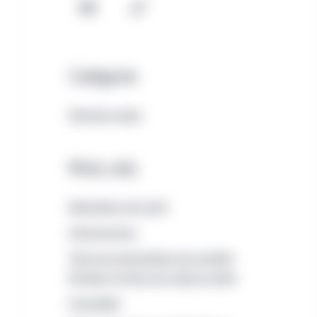
Courriel
Copie
Catégorie
Marchés privés
Mots-clés
Répartition de l’actif
Infrastructure
Titres de participation de sociétés
fermées et titres de créance privés
Immobilier