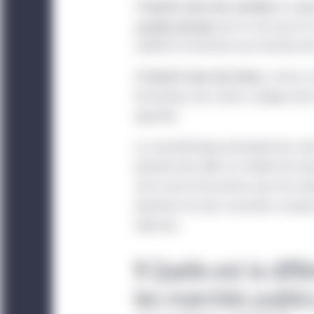
1 Investir dans des sociétés
en appo
sociétés fermées
qui ne sont pas en 
capital en recourant aux marchés de
2 Investir dans des biens,
connus s
de bureaux, des routes à péage, des t
agricoles
La caractéristique principale des mar
présente des défis en matière de mes
sont source d’occasions pour les inv
questions les plus courantes à propo
réponses.
1
Quelle est la diff
les marchés publics