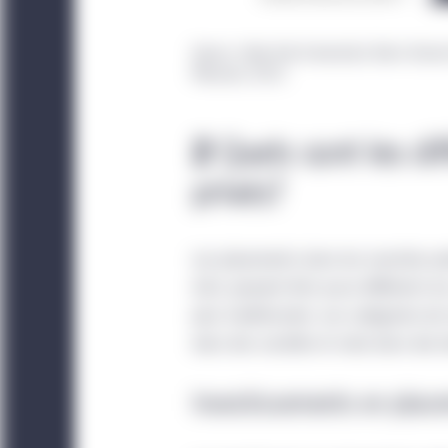
applicables à leurs clie
Source : New York University’s Stern Scho
Fonds UCITS émis en Ir
Manuvie, 2022.
Les renseignements four
compartiments de Manul
2
Quels sont les dif
dont la responsabilité
privés?
ICAV, qui est un fonds
de ces entités à compar
autorisés à la vente pu
Les placements dans les marchés priv
Aucun Fonds n’est actuel
d’art, peuvent être aussi différents l
peut donc être vendu qu
plus traditionnels. Les catégories d
distributeur de chaque
dans des sociétés et celui dans des 
Investment Management 
être offert ou vendu à 
Investissements en place
être fondée sur un exa