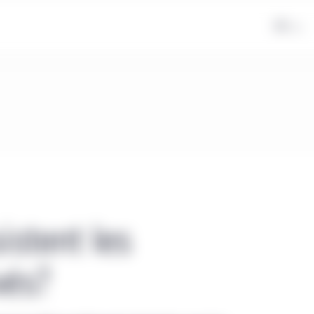
FR
istent les
vés?