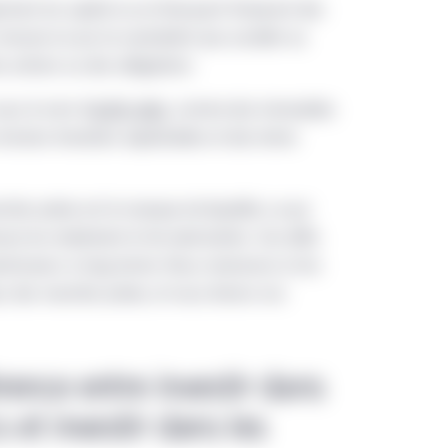
rtant du capital ou en finançant l’emprunt des
mesure où qui ne souhaitent pas accéder au
s actions ou des obligations
ous le nom d’
actifs réels
, comme des immeubles
errains forestiers exploitables et des terres
chés privés est le manque de liquidité, ce qui
ure du rendement et de valorisation. Ces défis
estisseurs à long terme. Nous recensons ici les
s des marchés privés, et nous livrons nos
érence entre investir dans
 et investir dans les