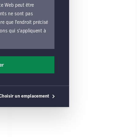
te Web peut être
ents ne sont pas
e que l’endroit précisé
ions qui s’appliquent à
e lié par les
liquent à toutes les
er
les exploitées par une
ons générales, vous
érales s’appliquent,
Choisir un emplacement
 utilisation du site
e ou une sollicitation
commandation de tels