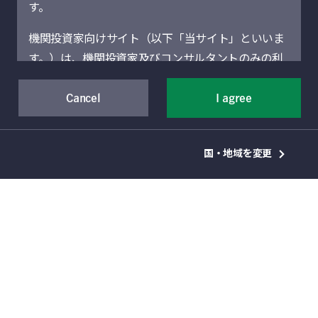
す。
ス一覧です。
機関投資家向けサイト（以下「当サイト」といいま
す。）は、機関投資家及びコンサルタントのみの利
報道・メディア関連のお問い合わせ
用を想定しています。機関投資家に該当しない場合
メディア・リレーション担当のCarl Wong
には、当サイトにアクセスしないでください。当サ
Cancel
I agree
(Asia) 、河野 あかね（東京）までお問い合
イトに記載された運用商品・サービスの販売・購入
わせください。
が許可されていない法域の機関投資家は、当サイト
国・地域を変更
による情報提供の対象者ではありません。
EMAIL
carl_kk_wong@manulifeam.com /
当サイト（および当サイトを通じて提供するサービ
client@manulifeam.com
スを含む）は、Manulife Financial Corporation（以
PHONE
下「マニュライフ」といいます。）の事業部門であ
+852-2510-3180 / +81-(0)3 6267-1940
るManulife Investment Management（旧Manulife
Asset Management）の機関投資家向けグローバル
2025年10月8日
資産運用部門によって運営されています。地域別セ
マニュライフ・インベストメ
クションは、それぞれのセクションに表示されてい