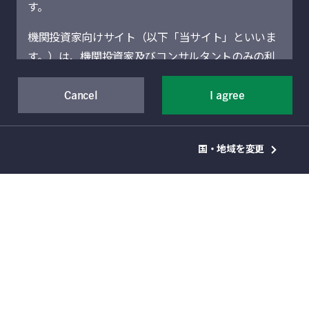
す。
機関投資家向けサイト（以下「当サイト」といいま
す。）は、機関投資家及びコンサルタントのみの利
用を想定しています。機関投資家に該当しない場合
市場が変わりゆく中でのオポ
には、当サイトにアクセスしないでください。当サ
Cancel
I agree
チュニスティック・クレジッ
イトに記載された運用商品・サービスの販売・購入
ト：その戦略とプライベー
が許可されていない法域の機関投資家は、当サイト
ト・クレジット投資における
国・地域を変更
による情報提供の対象者ではありません。
重要性を理解する
当サイト（および当サイトを通じて提供するサービ
オポチュニスティック・クレジットは、端的に言っ
スを含む）は、Manulife Financial Corporation（以
て、従来の資金調達チャネルでは十分な対応ができ
ない状況下（市場が非効率な場合、移行期、資金調
下「マニュライフ」といいます。）の事業部門であ
達ニーズが複雑な場合）において資金を提供しま
るManulife Investment Management（旧Manulife
す。その戦略では、企業による流動性ニーズへの対
Asset Management）の機関投資家向けグローバル
処、債務の複雑なリファイナンスの遂行、成長資金
の手当てを目的としてカスタマイズされたソリュー
資産運用部門によって運営されています。地域別セ
ションを提供することに重点が置かれます。
クションは、それぞれのセクションに表示されてい