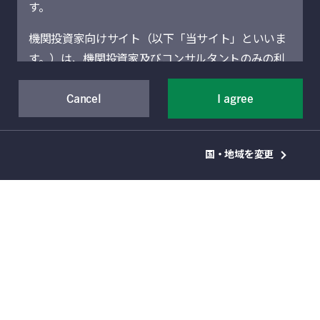
す。
キース・バルター
機関投資家向けサイト（以下「当サイト」といいま
マネージング・ディレクター、エコノミック・
す。）は、機関投資家及びコンサルタントのみの利
リサーチ
用を想定しています。機関投資家に該当しない場合
には、当サイトにアクセスしないでください。当サ
Cancel
I agree
ダニエル・セルナ
イトに記載された運用商品・サービスの販売・購入
アソシエート・ディレクター兼シニア・ポート
が許可されていない法域の機関投資家は、当サイト
フォリオ・マネージャ
国・地域を変更
による情報提供の対象者ではありません。
当サイト（および当サイトを通じて提供するサービ
スを含む）は、Manulife Financial Corporation（以
下「マニュライフ」といいます。）の事業部門であ
るManulife Investment Management（旧Manulife
Asset Management）の機関投資家向けグローバル
資産運用部門によって運営されています。地域別セ
クションは、それぞれのセクションに表示されてい