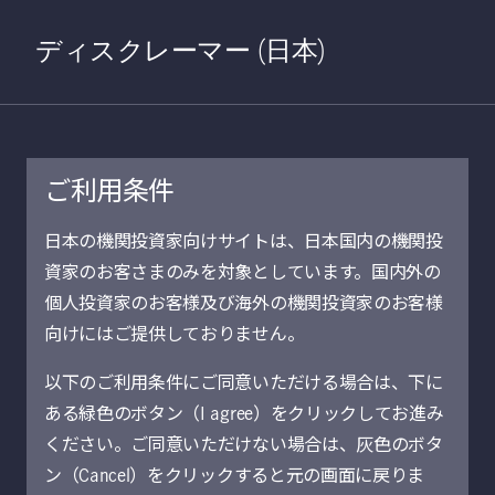
Home
検索
Open S
ディスクレーマー (日本)
ご利用条件
2021年11月24日
日本の機関投資家向けサイトは、日本国内の機関投
資家のお客さまのみを対象としています。国内外の
農地プラス戦略：
個人投資家のお客様及び海外の機関投資家のお客様
農業バリューチェ
向けにはご提供しておりません。
以下のご利用条件にご同意いただける場合は、下に
ーンへの投資
ある緑色のボタン（I agree）をクリックしてお進み
ください。ご同意いただけない場合は、灰色のボタ
オリバー・ウィリアムズ、CFA
ン（Cancel）をクリックすると元の画面に戻りま
農地投資グローバル・ヘッド