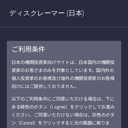
Home
検索
Open S
ディスクレーマー (日本)
ご利用条件
2021年11月17日
日本の機関投資家向けサイトは、日本国内の機関投
資家のお客さまのみを対象としています。国内外の
世界の森林産業に
個人投資家のお客様及び海外の機関投資家のお客様
到来している大規
向けにはご提供しておりません。
以下のご利用条件にご同意いただける場合は、下に
模な投資サイクル
ある緑色のボタン（I agree）をクリックしてお進み
ください。ご同意いただけない場合は、灰色のボタ
キース・バルター
ン（Cancel）をクリックすると元の画面に戻りま
マネージング・ディレクター、エコノミック・