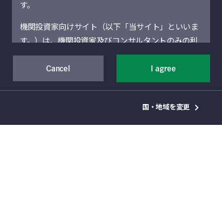
す。
リサーチ
機関投資家向けサイト（以下「当サイト」といいま
メアリー・エレン・アロノー
す。）は、機関投資家及びコンサルタントのみの利
ディレクター、森林経済担当
用を想定しています。機関投資家に該当しない場合
には、当サイトにアクセスしないでください。当サ
Cancel
I agree
イトに記載された運用商品・サービスの販売・購入
が許可されていない法域の機関投資家は、当サイト
国・地域を変更
による情報提供の対象者ではありません。
当サイト（および当サイトを通じて提供するサービ
スを含む）は、Manulife Financial Corporation（以
下「マニュライフ」といいます。）の事業部門であ
るManulife Investment Management（旧Manulife
2021年第2四半期（4～6月期）の森林投資動向
Asset Management）の機関投資家向けグローバル
について、本稿ではマニュライフ・インベスト
資産運用部門によって運営されています。地域別セ
メント・マネジメント・グループのリサーチ・
クションは、それぞれのセクションに表示されてい
プロフェッショナルが、世界の主要林産地域に