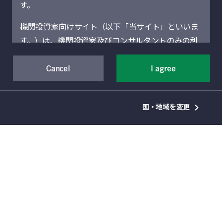
す。
機関投資家向けサイト（以下「当サイト」といいま
す。）は、機関投資家及びコンサルタントのみの利
用を想定しています。機関投資家に該当しない場合
には、当サイトにアクセスしないでください。当サ
Cancel
I agree
イトに記載された運用商品・サービスの販売・購入
森林農地投資は、気候変動に対するレジリエン
が許可されていない法域の機関投資家は、当サイト
スの強化、生態系の健全性の向上、そして長期
国・地域を変更
による情報提供の対象者ではありません。
的な価値創出に向けた重要な投資対象として注
目されています。マニュライフ・インベストメ
当サイト（および当サイトを通じて提供するサービ
ント・マネジメントは、40年にわたる自然資本
スを含む）は、Manulife Financial Corporation（以
投資の経験を活かし、カーボン・クレジット、
下「マニュライフ」といいます。）の事業部門であ
水資源管理、花粉媒介者の生息環境整備、再生
るManulife Investment Management（旧Manulife
可能エネルギーなどの生態系サービスの収益化
Asset Management）の機関投資家向けグローバル
を通じて、資産価値の向上を図っています。同
資産運用部門によって運営されています。地域別セ
時に、複数の市場サイクルを通じて競争力のあ
クションは、それぞれのセクションに表示されてい