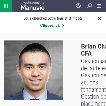
Home
Ouverture de sessio
Recherche
Toggl
Vous cherchez votre feuillet d’impôt?
Cliquez ici.
Brian Ch
CFA
Gestionnai
de portefeu
Gestion d
actions
fondament
Gestion d
placement