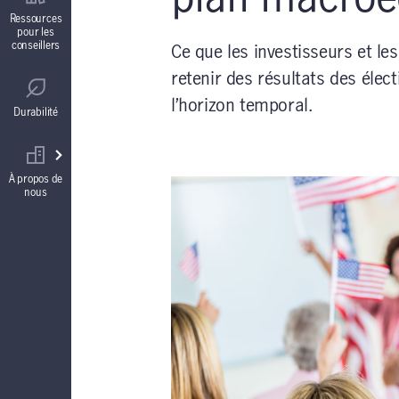
Contrats de fonds distincts
Ressources
pour les
conseillers
Ce que les investisseurs et le
Réglementation
Comptes à intérêt garanti (CIG)
retenir des résultats des élec
l’horizon temporal.
Durabilité
Votre équipe commerciale
Rentes
À propos de
nous