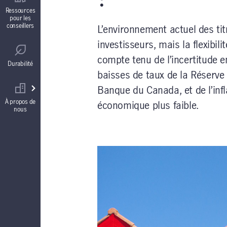
Contrats de fonds distincts
Ressources
pour les
conseillers
L’environnement actuel des tit
Réglementation
Comptes à intérêt garanti (CIG)
investisseurs, mais la flexibil
compte tenu de l’incertitude e
Durabilité
baisses de taux de la Réserve 
Votre équipe commerciale
Rentes
Banque du Canada, et de l’inf
À propos de
économique plus faible.
nous