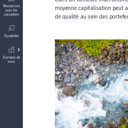
Contrats de fonds distincts
Ressources
moyenne capitalisation peut ai
pour les
conseillers
de qualité au sein des portefeu
Réglementation
Comptes à intérêt garanti (CIG)
Durabilité
Votre équipe commerciale
Rentes
À propos de
nous