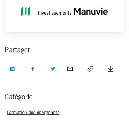
Partager
LinkedIn
Facebook
Twitter
Courriel
Copie
Télécha
Catégorie
Formation des épargnants