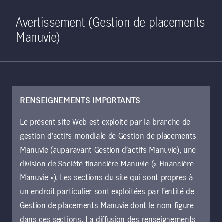
Home
Recherche
Ouverture de 
Open S
Avertissement (Gestion de placements
Manuvie)
RENSEIGNEMENTS IMPORTANTS
27 août 2025
Le présent site Web est exploité par la branche de
Analyse de 2025 :
gestion d’actifs mondiale de Gestion de placements
stabilité des titres
Manuvie (auparavant Gestion d’actifs Manuvie), une
division de Société financière Manuvie (« Financière
de créance des
Manuvie »). Les sections du site qui sont propres à
un endroit particulier sont exploitées par l’entité de
marchés émergents
Gestion de placements Manuvie dont le nom figure
dans ces sections. La diffusion des renseignements