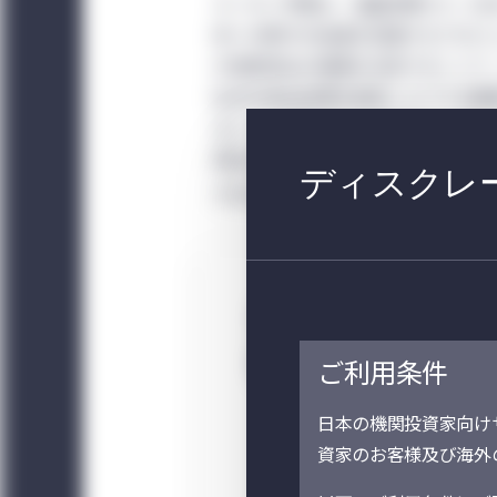
カーボン市場は、温室効果ガス（G
来への移行の加速を促進するプロジ
が炭素排出の価格を決定することで
社内の排出目標を達成したりする最
ることが出来ます。カーボン・クレ
排出が回避された1トンのCO
あるい
2
ディスクレー
するために利用できる手段の1つです
私たちが考え
動：
ご利用条件
日本の機関投資家向け
自社の事業とサ
企業の排出
資家のお客様及び海外
プライ・チェー
ごく一部（
ンでの直接的な
10%）につ