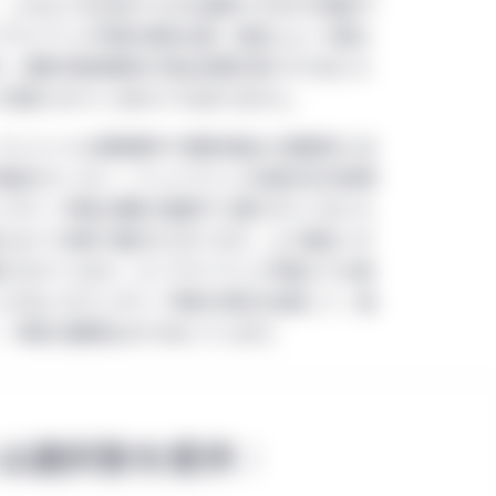
nagementの現地の法人により運営されています。
、どのような状況でそれを適用できるかを規定す
プライアンス市場の規則は国・地域によって異な
家向けサイトはマニュライフ・インベストメント・マネジメン
で、規制対象事業体が排出目標を満たすためにカ
ョンは、日本に拠点を有する機関投資家のみを対象としており、
が認められているわけではありません。
在住の個人投資家及び日本国外に居住地又は本拠地を有する個
クレジットは規制要件や規制枠組みの範囲外にあ
製品のカーボン・フットプリント削減の社内目標
ンタリー市場は規制の監視下に置かれていないた
に比べて多様で細分化されており、より幅広いタ
められています。コンプライアンス市場よりも規
とがないボランタリー市場の特性を反映して、価
、市場の透明性はやや劣っています。
は選択肢を提供：