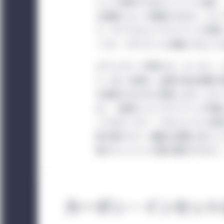
Investment Ma
として使用できるクレジットの数）
る政策によって管理されます。コン
日本：
日本の機関投資
り、すべてのコンプライアンス市場
ます。日本向けセクシ
ーボン・オフセットを購入すること
ではありません。日本
いでください。
ボランタリー市場では、カーボン・
り、多くの場合、企業が自社事業や
を達成するために使用します。ボラ
め、一般的にコンプライアンス市場
イプのカーボン・プロジェクトが認
制が緩やかで、厳密な定義に従うこ
格やクレジットの質の開きが大きく
カーボン・インセット