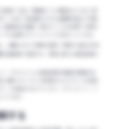
の経済・社会・環境的リスク要因の1つと広く認
ガス（GHG）排出量のさらなる蓄積を阻止する取
、炭素除去の推進、排出ネットゼロ世界への移行
ィブや企業のコミットメントが広がっています。
し、長期にわたり炭素を吸収・貯留する能力を持
略の最前線で活用され、同時に新たな森林投資の
ント・マネジメントは森林投資の豊富な経験を活
性に優れたカーボンの恩恵をもたらすことを目指
ターンを創出するナチュラル・クライメート・ソ
しています。
解する