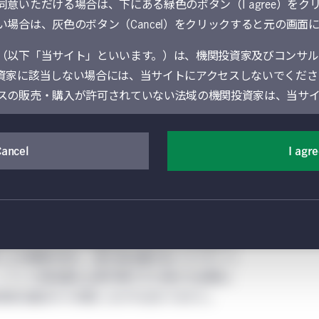
意いただける場合は、下にある緑色のボタン（I agree）をク
術で
イ・チェーンや
を目指す。
ま
場合は、灰色のボタン（Cancel）をクリックすると元の画面
難で
NCSを含めた投
た、ネットゼロ
いは
資ポートフォリ
目標の達成にカ
トが
オに炭素隔離を
ーボン・クレジ
（以下「当サイト」といいます。）は、機関投資家及びコンサル
を
認
組み入れるカー
ットを算入すべ
資家に該当しない場合には、当サイトにアクセスしないでくださ
ボン・インセッ
きでない。
トなど、残存排
スの販売・購入が許可されていない法域の機関投資家は、当サ
出量のニュート
ラル化に役立つ
除去に重点を置
通じて提供するサービスを含む）は、Manulife Financial Cor
いて
検討する
Cancel
I agr
業部門であるManulife Investment Management（旧Manul
の機関投資家向けグローバル資産運用部門によって運営されています
されているManulife Investment Managementの現
情報提供は、地域によっては現地の法令により制限を受けること
場とボランタリー市場の2つのタイプに大別され
地域以外の個人又は事業体の閲覧又は利用に供することを意図
による規制を受け、最も排出量の多いセクターに
外のページにアクセスする場合には、当該地域に適用される制限
こうした排出量の上限が課された個々の企業は、
済的な観点から判断しなければなりません。
を希望される場合には、以下のご利用条件（以下「グローバル条