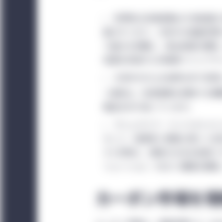
世界的な気候変動は今世紀最大
識されており、大気中の温室効果
り組みを契機に、排出削減の優先
促進を目指す公共政策イニシアテ
大気中のCO
を自然な形で回収
2
つ森林は、気候変動を抑制する戦
機会を切り拓いています。
マニュライフ・インベストメ
かして、投資家と環境に質と十全
すと同時に、競争力のある投資リ
リューション（NCS）戦略を開発
カーボン市場を理