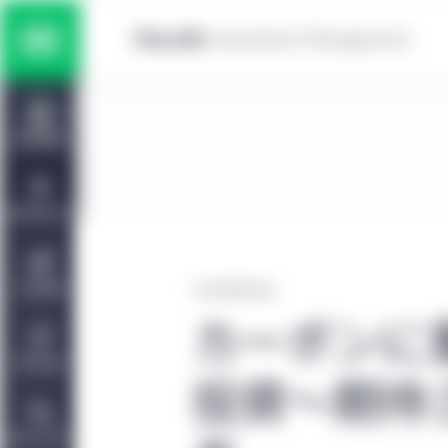
Skip to main content
マルチ・アセット運用戦略
Home
株式運用戦略
運用戦略
債券運用戦略
投資環境分析
プライベート・アセット運用戦略
会社情報
2022年6月30日
カーボンに
責任投資
投資～期待
お問い合わせ