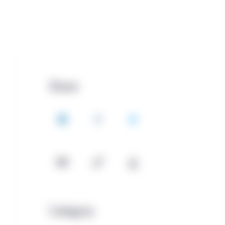
Share
LinkedIn
Facebook
Twitter
Email
Copy
Download
Category