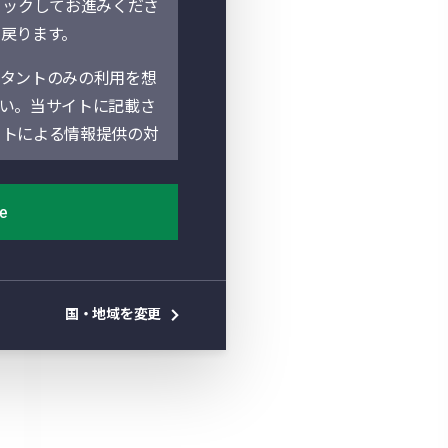
リックしてお進みくださ
に戻ります。
タントのみの利用を想
い。当サイトに記載さ
イトによる情報提供の対
poration（以下「マ
ee
ife Asset
。地域別セクションは、
地の法人によって運営されてい
国・地域を変更
があります。当サイト
しておりません。よっ
を確認し遵守していた
件」といいます。）を