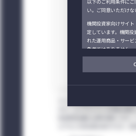
以下のご利用条件にご同
削減を
優先する
は、現行技
い。ご同意いただけない
は削減が困
ある、ある
過剰なコス
機関投資家向けサイト
かかること
定しています。機関投
識する
れた運用商品・サービ
象者ではありません。
当サイト（および当サイトを
ニュライフ」といいます。）の事
Management）
それぞれのセクションに表示
ます。当サイト上での
カーボン市場はコンプライアンス市
の情報は、選択された
ます。コンプライアンス市場は政府
て、居住地・所在地以
総炭素排出量の上限を設定します。
だく必要があります。
以下のどの対応策を実行するか、経
サイトの閲覧及び利用