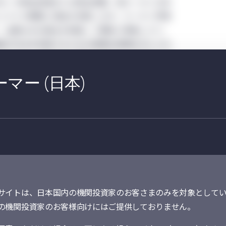
HG）の排出削減または排出回避、低カーボンの未
ェクトの開発に資金を供給します。カーボン市場
、企業はGHG排出を削減して規制に準拠したり、
善の方法を判断するための貴重な情報を手に入れ
ジットは、大気中から除去されたか、大気中への
は同等のGHGの量を表し、組織が気候目標を達成
マー (日本)
。
る企業に求められる行
サイトは、日本国内の機関投資家のお客さまのみを対象としてい
量の
カーボン・オフ
地球環境に配慮
の機関投資家のお客様向けにはご提供しておりません。
5～
セット、または
し、ネットゼロ
いて
企業のサプラ
目標の
さらに上