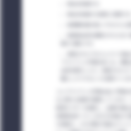
排出を削減する
受諾するのみならず、そ
排出を削減する技術に投資す
Investment Mana
る地域別セクションも
炭素集約度の低いプロセスに
意されない場合、サイ
炭素排出枠を規制された入札
イトを利用するかにか
業から購入する
らのグローバル条件を
承認されたプロジェクトで創
当サイトは情報提供の
プライアンス市場の多くは、規制
又は助言に係るサービ
出枠を取引したり、承認されたカ
経由で言及された有価
購入したりすることを認めていま
閲覧できる有価証券、
コンプライアンス市場は主に市場以
当サイトによる情報提
など様々な政府が運営しています。
トは、いかなる法域に
経済セクターを指定し、企業の排出
現地の法人によって運営さ
炭素排出枠（1トンのCO2を排出す
Managementによ
の供給も、どれが取引可能なクレジ