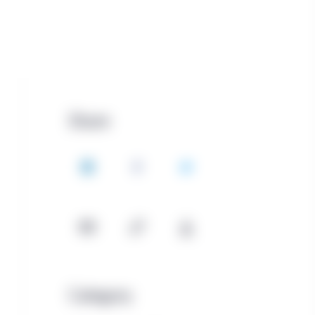
Share
LinkedIn
Facebook
Twitter
Email
Copy
Download
Category