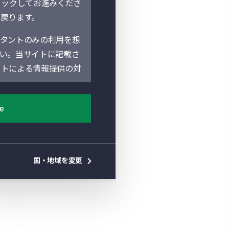
リックしてお進みくださ
に戻ります。
タントのみの利用を想
い。当サイトに記載さ
イトによる情報提供の対
poration（以下「マ
ee
ife Asset
。地域別セクションは、
地の法人によって運営されてい
国・地域を変更
があります。当サイト
しておりません。よっ
を確認し遵守していた
件」といいます。）を