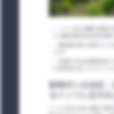
インフレ圧力は農家の収益性
ティ価格は歴史的な高水準を維持
農地投資は様々な景気サイク
います。
過去数十年の金利環境の変化と
心は相対的に低いリスクでインカ
新時代への対応：
るインフレ圧力の
インフレ圧力の上昇と金融引き締め