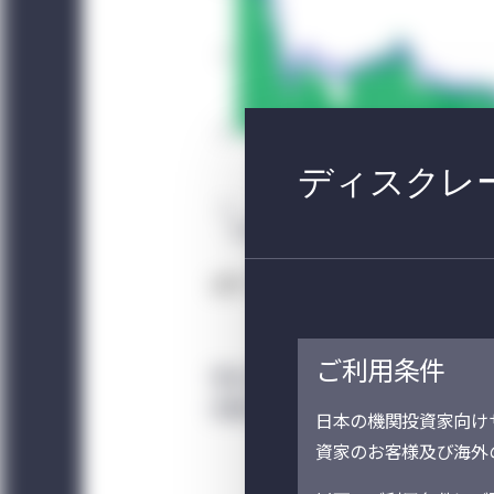
ディスクレー
出所：FRED、2022年3月10日現在。CPI
ご利用条件
現在のように不透明な時代には、農
的観点からとらえ、将来を展望する
日本の機関投資家向け
資家のお客様及び海外
FRBは2