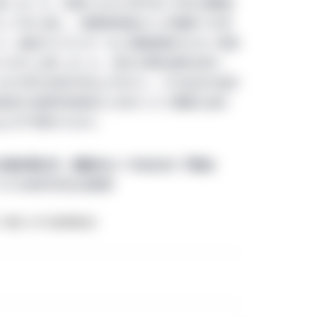
しました。米国では2022年1月と2月の消費者
%と+7.9%に達し、消費者物価は2ヶ月連続で40年
た。食品やエネルギーなど価格変動の大きい項目
率+6.4%に上昇しました。足元の景気過熱を受け
は2018年以来初の利上げを行い、ゼロ近辺の金利
地的な地政学的紛争など別のリスク要因も加わ
上げが予想されます。
の高水準だが、前回のピークを大きく下回る
アCPIの前年同月比変動率