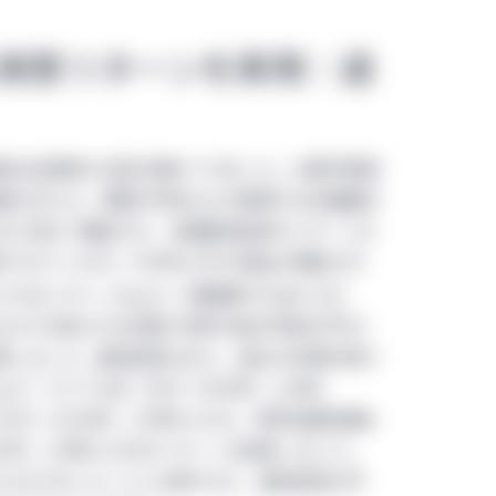
の拘束を受け、かつこれに服することに同意していただく必要があり
gementサイトのすべてのページ（Manulife Investment Manag
実質リターンを実現：過
含まれます。）に対し、グローバル条件が適用されます。これら
トの閲覧又は利用はご遠慮ください。インターネット・ユーザ
かわらず、すべてのグローバル条件が適用されます。当サイトを
農地は投資家の注目を集めてきました。米国不動産
受諾されたことになります。
数 (NFI) は、民間が所有および管理する米国農地
めに初めて構成され、米国農地投資のリターンを
みを目的としており、有価証券の取得勧誘又は売付け勧誘等を
られています。1991年にNFIの算出が開始され
スについて勧誘を行うものではありません。また当サイトに記
1
証券又はサービスを推奨するものでもありません。当サイト上
0.7%のリターンを上げ、同期間中
のS&P 500
商品又はサービスが、特定の投資家に適していることを表明す
 Indexの8.0%で代表される米国や世界の株式市場の平均リ
供は投資助言に該当せず、又は投資助言とみなされないことを
現しました。農地投資はまた、過去30年間の様々
おいても、投資活動の提案又は勧誘のための手段とみなされる
、ITバブル前（1991～1999年）に年率
000～2008年）に年率+14.4%、世界金融危機後
れていることが明示されていない限り、当サイトはManulife Inv
21年）に年率+9.8%のリターンを達成しました。
って運営されています。地域別セクションは、各セクションに表示されたM
2.4%であったことと比較すると、農地投資は平