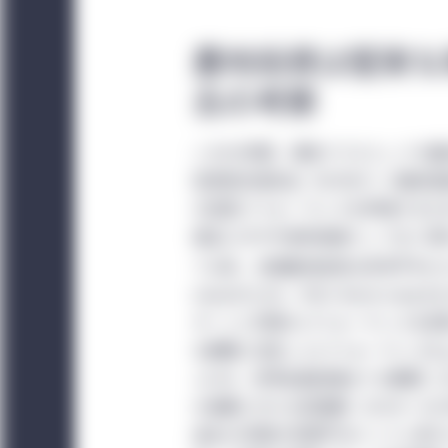
受諾するのみならず、そ
Investment Mana
農地投資は堅実な
る地域別セクションも
去の考察
意されない場合、サイ
イトを利用するかにか
この30年間、資産クラスとしての
らのグローバル条件を
投資受託者協会（NCREIF）の農地指
の投資パフォーマンスを評価するた
当サイトは情報提供の
適正に示す代表的指数として広く認め
又は助言に係るサービ
経由で言及された有価
て以来、米国農地投資は年率平均+1
閲覧できる有価証券、
Indexの12.6%、MSCI World
当サイトによる情報提
ターンと同等のパフォーマンスを実
トは、いかなる法域に
な期間に安定したパフォーマンスを上げ
+8.4%、世界金融危機までの期間（2
現地の法人によって運営さ
の長期にわたる回復期（2009～20
Managementによ
過去30年間の年間平均インフレ率が