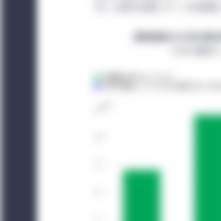
Investment Ma
均して良好な実質リターンを投資家
日本：
日本の機関投資
ます。日本向けセクシ
農地投資は1991年以
ではありません。日本
NCREIF農
いでください。