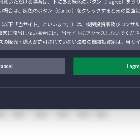
意いただける場合は、下にある緑色のボタン（I agree）をク
・ファンド実効金利（日次）
場合は、灰色のボタン（Cancel）をクリックすると元の画面
（以下「当サイト」といいます。）は、機関投資家及びコンサル
資家に該当しない場合には、当サイトにアクセスしないでくださ
スの販売・購入が許可されていない法域の機関投資家は、当サ
通じて提供するサービスを含む）は、Manulife Financial Cor
Cancel
I agr
業部門であるManulife Investment Management（旧Manul
の機関投資家向けグローバル資産運用部門によって運営されています
されているManulife Investment Managementの現
情報提供は、地域によっては現地の法令により制限を受けること
地域以外の個人又は事業体の閲覧又は利用に供することを意図
外のページにアクセスする場合には、当該地域に適用される制限
を希望される場合には、以下のご利用条件（以下「グローバル条