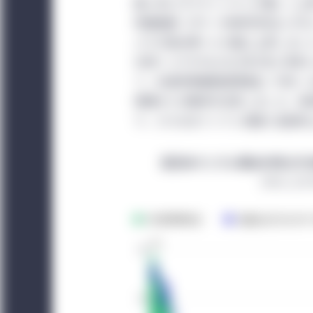
数ヶ月にボラティリティが著しく上昇
物価指数（CPI）が前年同月比+7.5
ぶりの高水準へと大幅に上昇しまし
を除くコアCPIも2022年2月に年
て、米連邦準備制度理事会（FRB）
環境からの脱却を決定しました。局
り、さらなるインフレ高進と追加利
足元のインフレ率は40年ぶり
CPIとコ