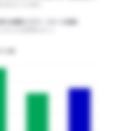
nagementの現地の法人により運営されています。
にもたらしています。
家向けサイトはマニュライフ・インベストメント・マネジメン
ョンは、日本に拠点を有する機関投資家のみを対象としており、
降の様々な期間にプラス・リターンを達成
在住の個人投資家及び日本国外に居住地又は本拠地を有する個
地インデックスの平均リターン