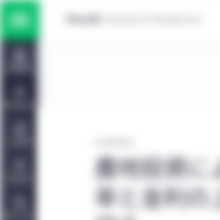
Skip to main content
マルチ・アセット運用戦略
Home
株式運用戦略
運用戦略
債券運用戦略
投資環境分析
プライベート・アセット運用戦略
会社情報
2022年6月15日
農地投資に
責任投資
率と金利の
お問い合わせ