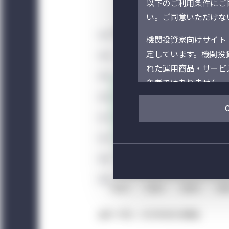
以下のご利用条件にご同
米国フェデラル
い。ご同意いただけない
機関投資家向けサイト
定しています。機関投
れた運用商品・サービ
象者ではありません。
当サイト（および当サイトを
ニュライフ」といいます。）の事
Management）
それぞれのセクションに表示
ます。当サイト上での
の情報は、選択された
て、居住地・所在地以
だく必要があります。
出所：FRED、2022年3月23日現在
サイトの閲覧及び利用