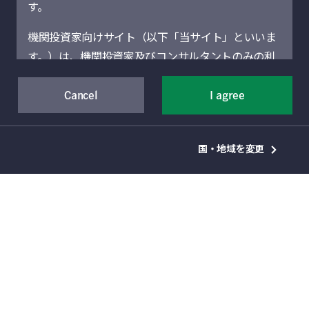
す。
機関投資家向けサイト（以下「当サイト」といいま
気候変動への適応に関する議
す。）は、機関投資家及びコンサルタントのみの利
論の必要性：気候関連の金融
用を想定しています。機関投資家に該当しない場合
リスクへの影響を理解する
には、当サイトにアクセスしないでください。当サ
Cancel
I agree
気候変動への適応というテーマは、話題にしにくい
イトに記載された運用商品・サービスの販売・購入
面があります。適応に焦点を当てるということは気
が許可されていない法域の機関投資家は、当サイト
候変動の緩和に失敗したことを認めることと同じだ
国・地域を変更
による情報提供の対象者ではありません。
という誤解があるからです。本稿では、適応と緩和
が決して相反するものではなく、どちらも気候変動
当サイト（および当サイトを通じて提供するサービ
に関する行動計画に不可欠な要素であるということ
を、マニュライフ・インベストメント・マネジメン
スを含む）は、Manulife Financial Corporation（以
トの専門家が解説します。
下「マニュライフ」といいます。）の事業部門であ
2026年4月9日
るManulife Investment Management（旧Manulife
Asset Management）の機関投資家向けグローバル
詳しくはこちら
資産運用部門によって運営されています。地域別セ
クションは、それぞれのセクションに表示されてい