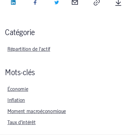
LinkedIn
Facebook
Twitter
Courriel
Copie
Télécha
Catégorie
Répartition de l’actif
Mots-clés
Économie
Inflation
Moment macroéconomique
Taux d’intérêt