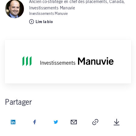
Ancien co-stratège en chef des placements, Canada,
Investissements Manuvie
Investissements Manuvie
Lire la bio
Partager
LinkedIn
Facebook
Twitter
Courriel
Copie
Télécha