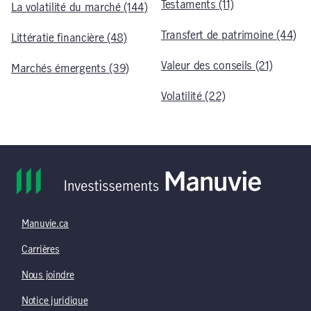
Testaments (11)
La volatilité du marché (144)
Transfert de patrimoine (44)
Littératie financière (48)
Valeur des conseils (21)
Marchés émergents (39)
Volatilité (22)
Manuvie.ca
Carrières
Nous joindre
Notice juridique