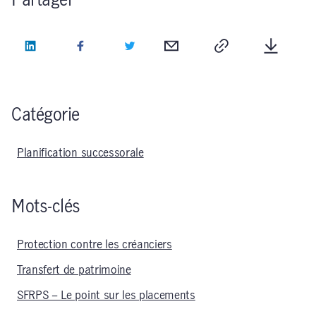
Partager
LinkedIn
Facebook
Twitter
Courriel
Copie
Télécha
Catégorie
Planification successorale
Mots-clés
Protection contre les créanciers
Transfert de patrimoine
SFRPS – Le point sur les placements