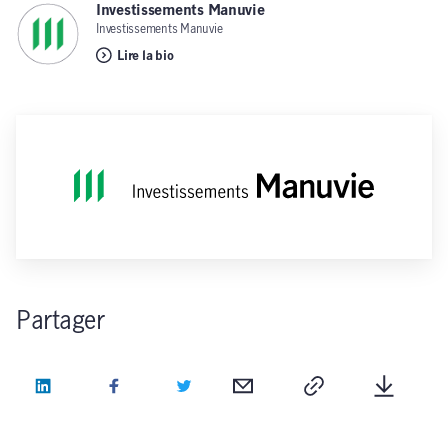
Investissements Manuvie
,
Investissements Manuvie
Lire la bio
Partager
LinkedIn
Facebook
Twitter
Courriel
Copie
Télécha