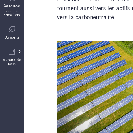
Contrats de fonds distincts
Ressources
tournent aussi vers les actifs
pour les
conseillers
vers la carboneutralité.
Réglementation
Comptes à intérêt garanti (CIG)
Durabilité
Votre équipe commerciale
Rentes
À propos de
nous