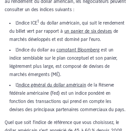
au rendement du dollar américain, les négociateurs peuvent
consulter un des indices suivants :
1
L’indice ICE
du dollar américain, qui suit le rendement
du billet vert par rapport à
un panier de six devises
de
marchés développés et est dominé par l’euro.
L’indice du dollar au
comptant Bloomberg
est un
indice semblable sur le plan conceptuel et son panier,
légèrement plus large, est composé de devises de
marchés émergents (MÉ).
L’
indice général du dollar américain
de la Réserve
fédérale américaine (Fed) est un indice pondéré en
fonction des transactions qui prend en compte les
devises des principaux partenaires commerciaux du pays.
Quel que soit l’indice de référence que vous choisissez, le
dollar américain s’est apprécié de 45 à 60 % depuis 2008,