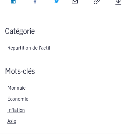
LinkedIn
Facebook
Twitter
Courriel
Copie
Télécha
Catégorie
Répartition de l’actif
Mots-clés
Monnaie
Économie
Inflation
Asie